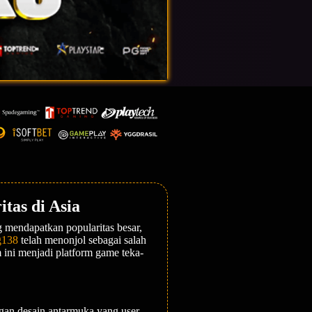
tas di Asia
g mendapatkan popularitas besar,
138
telah menonjol sebagai salah
 ini menjadi platform game teka-
gan desain antarmuka yang user-