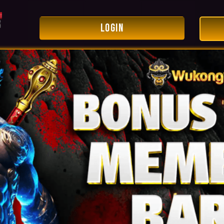
LOGIN