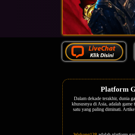
Platform G
Dalam dekade terakhir, dunia ga
khususnya di Asia, adalah game t
satu yang paling diminati. Arti
Wukong138
adalah platform ga