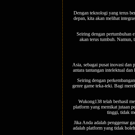
Dengan teknologi yang terus be
depan, kita akan melihat integr
Seiring dengan pertumbuhan ek
akan terus tumbuh. Namun, t
Asia, sebagai pusat inovasi dan
antara tantangan intelektual da
Seiring dengan perkembangan 
genre game teka-teki. Bagi me
Wukong138 telah berhasil men
platform yang memikat jutaan p
tinggi, tidak 
Jika Anda adalah penggemar gam
adalah platform yang tidak bole