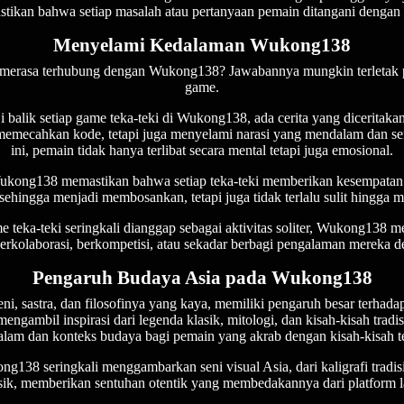
tikan bahwa setiap masalah atau pertanyaan pemain ditangani dengan 
Menyelami Kedalaman Wukong138
erasa terhubung dengan Wukong138? Jawabannya mungkin terletak pad
game.
Di balik setiap game teka-teki di Wukong138, ada cerita yang diceritaka
 memecahkan kode, tetapi juga menyelami narasi yang mendalam dan se
ini, pemain tidak hanya terlibat secara mental tetapi juga emosional.
ukong138 memastikan bahwa setiap teka-teki memberikan kesempatan 
sehingga menjadi membosankan, tetapi juga tidak terlalu sulit hingga m
 teka-teki seringkali dianggap sebagai aktivitas soliter, Wukong138 
erkolaborasi, berkompetisi, atau sekadar berbagi pengalaman mereka d
Pengaruh Budaya Asia pada Wukong138
i, sastra, dan filosofinya yang kaya, memiliki pengaruh besar terhadap
gambil inspirasi dari legenda klasik, mitologi, dan kisah-kisah trad
dalam dan konteks budaya bagi pemain yang akrab dengan kisah-kisah te
ong138 seringkali menggambarkan seni visual Asia, dari kaligrafi tradisi
sik, memberikan sentuhan otentik yang membedakannya dari platform l