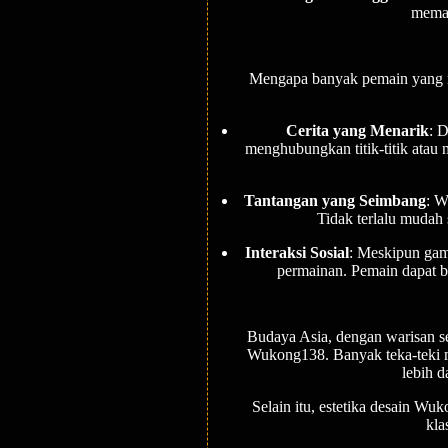
memas
Mengapa banyak pemain yang m
Cerita yang Menarik
: 
menghubungkan titik-titik atau
Tantangan yang Seimbang
: W
Tidak terlalu mudah 
Interaksi Sosial
: Meskipun game
permainan. Pemain dapat b
Budaya Asia, dengan warisan sen
Wukong138. Banyak teka-teki men
lebih 
Selain itu, estetika desain Wuk
kla